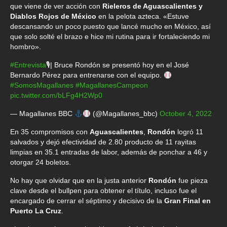
que viene de ver acción con
Rieleros de Aguascalientes y
Diablos Rojos de México
en la pelota azteca. «Estuve
descansando un poco puesto que lancé mucho en México, así
que solo solté el brazo e hice mi rutina para ir fortaleciendo mi
hombro».
#Entrevista
🎙| Bruce Rondón se presentó hoy en el José
Bernardo Pérez para entrenarse con el equipo.
#SomosMagallanes
#MagallanesCampeon
pic.twitter.com/bLFg4H2Wp0
— Magallanes BBC
(@Magallanes_bbc)
October 4, 2022
En 35 compromisos con
Aguascalientes
,
Rondón
logró 11
salvados y dejó efectividad de 2.80 producto de 11 rayitas
limpias en 35.1 entradas de labor, además de ponchar a 46 y
otorgar 24 boletos.
No hay que olvidar que en la justa anterior
Rondón
fue pieza
clave desde el bullpen para obtener el título, incluso fue el
encargado de cerrar el séptimo y decisivo de la
Gran Final en
Puerto La Cruz
.