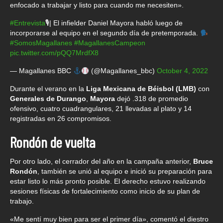
enfocado a trabajar y listo para cuando me necesiten».
#Entrevista
🎙| El infielder Daniel Mayora habló luego de
incorporarse al equipo en el segundo día de pretemporada.
#SomosMagallanes
#MagallanesCampeon
pic.twitter.com/pQQ7MrdfX8
— Magallanes BBC
(@Magallanes_bbc)
October 4, 2022
Durante el verano en la
Liga Mexicana de Béisbol (LMB)
con
Generales de Durango
,
Mayora
dejó .318 de promedio
ofensivo, cuatro cuadrangulares, 21 llevadas al plato y 14
registradas en 26 compromisos.
Rondón de vuelta
Por otro lado, el cerrador del año en la campaña anterior,
Bruce
Rondón
, también se unió al equipo e inició su preparación para
estar listo lo más pronto posible. El derecho estuvo realizando
sesiones físicas de fortalecimiento como inicio de su plan de
trabajo.
«Me sentí muy bien para ser el primer día», comentó el diestro