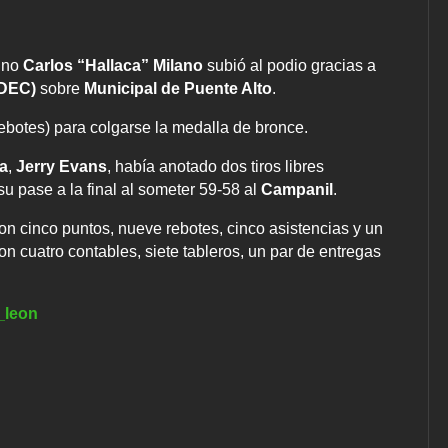
ino
Carlos “Hallaca” Milano
subió al podio gracias a
UDEC)
sobre
Municipal de Puente Alto
.
ebotes) para colgarse la medalla de bronce.
ia
,
Jerry Evans
, había anotado dos tiros libres
su pase a la final al someter 59-58 al
Campanil
.
on cinco puntos, nueve rebotes, cinco asistencias y un
n cuatro contables, siete tableros, un par de entregas
_leon