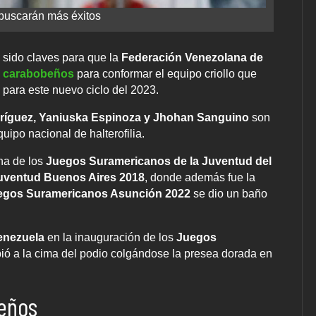
buscarán más éxitos
 sido claves para que la
Federación Venezolana de
o
carabobeños
para conformar el equipo criollo que
 para este nuevo ciclo del 2023.
odríguez, Yaniuska Espinoza y Jhohan Sanguino
son
uipo nacional de halterofilia.
na de los
Juegos Suramericanos de la Juventud del
uventud Buenos Aires 2018
, donde además fue la
egos Suramericanos Asunción 2022
se dio un baño
enezuela
en la inauguración de los
Juegos
ió a la cima del podio colgándose la presea dorada en
beños