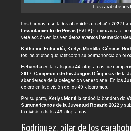
Los carabobeños 
Los buenos resultados obtenidos en el año 2022 han
Levantamiento de Pesas
(FVLP)
convocara a cinc
verá acción en los venideros eventos internacionales
Katherine Echandía, Kerlys Montilla, Génesis R
los las atletas que ratificaron su permanencia en el eq
Echandía
en la categoría 44 kilogramos fue campeo
2017
,
Campeona de los Juegos Olímpicos de la J
abanderada de la delegación venezolana. En los
Ju
de oro en la división de los 49 kilogramos.
Por su parte,
Kerlys Montilla
ondeó la bandera de
V
Suramericanos de la Juventud Rosario 2022
y sub
la división de los 49 kilogramos.
Rodríguez, pilar de los carabo