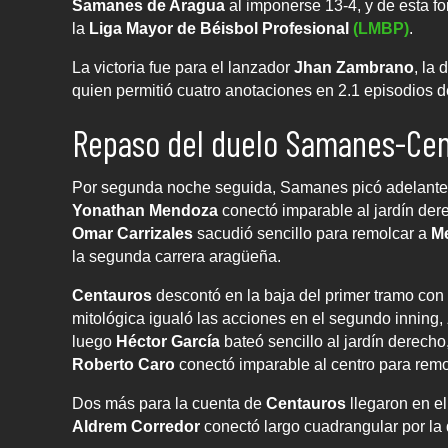
Samanes de Aragua
al imponerse 13-4, y de esta f
la
Liga Mayor de Béisbol Profesional
(LMBP)
.
La victoria fue para el lanzador
Jhan Zambrano
, la
quien permitió cuatro anotaciones en 2.1 episodios d
Repaso del duelo Samanes-Cen
Por segunda noche seguida, Samanes picó adelante al
Yonathan Mendoza
conectó imparable al jardín de
Omar Carrizales
sacudió sencillo para remolcar a
M
la segunda carrera aragüeña.
Centauros
descontó en la baja del primer tramo con 
mitológica igualó las acciones en el segundo inning,
luego
Héctor García
bateó sencillo al jardín derecho
Roberto Caro
conectó imparable al centro para rem
Dos más para la cuenta de
Centauros
llegaron en el
Aldrem Corredor
conectó largo cuadrangular por la