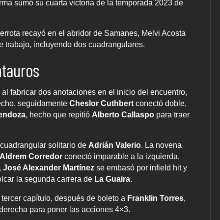
orma sumó su cuarta victoria de la temporada 2023 de
 derrota recayó en el abridor de Samanes, Melvi Acosta
e trabajo, incluyendo dos cuadrangulares.
tauros
 fabricar dos anotaciones en el inicio del encuentro,
recho, seguidamente
Cheslor Cuthbert
conectó doble,
endoza
, hecho que repitió
Alberto Callaspo
para traer
cuadrangular solitario de
Adrián Valerio
. La novena
Aldrem Corredor
conectó imparable a la izquierda,
,
José Alexander Martínez
se embasó por infield hit y
olcar la segunda carrera de
La Guaira
.
 tercer capítulo, después de boleto a
Franklin Torres
,
 derecha para poner las acciones 4×3.