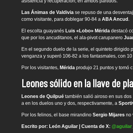
asistencia y recuperación; en ambos partidos.
Las Ánimas de Valdivia
se repuso de una desventaja
como visitante, para doblegar 90-84 a
ABA Ancud
.
El escolta guayanés
Luis «Lobo» Mérida
destacó co
que por los ancuditanos, el ala-pivot carupanero
Jua
En el segundo duelo de la serie, el quinteto dirigido 
venganza y superó 106-82 a los fantasmales, con 10
Por los visitantes,
Mérida
produjo 21 puntos y tomó c
Leones sólido en la llave de pl
Leones de Quilpué
también salió airoso en sus dos 
a en los duelos uno y dos, respectivamente, a
Sporti
Por los felinos, el base mirandino
Sergio Mijares
no 
Escrito por: León Aguilar | Cuenta de X:
@aguilar