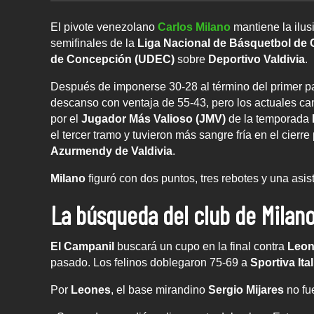
El pivote venezolano
Carlos Milano
mantiene la ilus
semifinales de la
Liga Nacional de Básquetbol de 
de Concepción (UDEC)
sobre
Deportivo Valdivia
.
Después de imponerse 30-28 al término del primer par
descanso con ventaja de 55-43, pero los actuales c
por el
Jugador Más Valioso (JMV)
de la temporada
el tercer tramo y tuvieron más sangre fría en el cierre
Azurmendy de Valdivia
.
Milano
figuró con dos puntos, tres rebotes y una asis
La búsqueda del club de Milan
El Campanil
buscará un cupo en la final contra
Leon
pasado. Los felinos doblegaron 75-69 a
Sportiva Ita
Por
Leones
, el base mirandino
Sergio Mijares
no fu