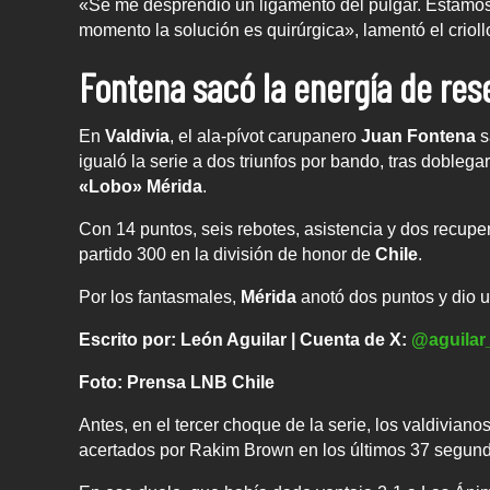
«Se me desprendió un ligamento del pulgar. Estamos 
momento la solución es quirúrgica», lamentó el crioll
Fontena sacó la energía de res
En
Valdivia
, el ala-pívot carupanero
Juan Fontena
s
igualó la serie a dos triunfos por bando, tras doblega
«Lobo» Mérida
.
Con 14 puntos, seis rebotes, asistencia y dos recup
partido 300 en la división de honor de
Chile
.
Por los fantasmales,
Mérida
anotó dos puntos y dio u
Escrito por: León Aguilar | Cuenta de X:
@aguilar
Foto: Prensa LNB Chile
Antes, en el tercer choque de la serie, los valdiviano
acertados por Rakim Brown en los últimos 37 segun