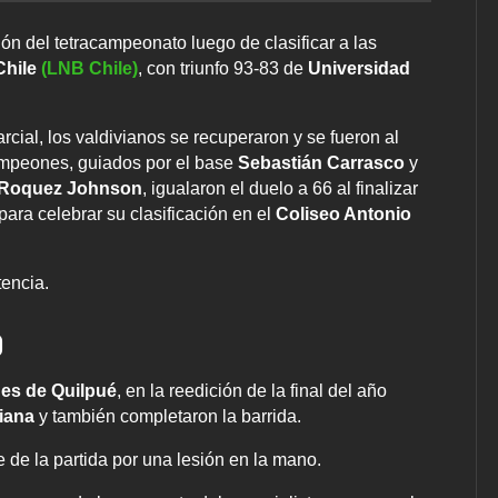
ión del tetracampeonato luego de clasificar a las
Chile
(LNB Chile)
, con triunfo 93-83 de
Universidad
cial, los valdivianos se recuperaron y se fueron al
ampeones, guiados por el base
Sebastián Carrasco
y
Roquez Johnson
, igualaron el duelo a 66 al finalizar
 para celebrar su clasificación en el
Coliseo Antonio
tencia.
o
es de Quilpué
, en la reedición de la final del año
liana
y también completaron la barrida.
e de la partida por una lesión en la mano.