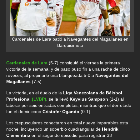
Cardenales de Lara batió a Navegantes del Magallanes en
Barquisimeto
Cardenales de Lara
(5-7) consiguió el viernes la primera
victoria de la semana, y de paso puso fin a una racha de cinco
reveses, al propinarle una blanqueada 5-0 a
Navegantes del
Magallanes
(7-5).
La victoria, en el duelo de la
Liga Venezolana de Béisbol
Profesional
(LVBP)
, se la llevó
Keyvius Sampson
(1-1) al
laborar por seis entradas completas, mientras que el derrotado
fue el dominicano
Cristofer Ogando
(0-1).
Los crepusculares conectaron en total nueve imparables esta
noche, incluyendo un soberbio cuadrangular de
Hendrik
Clementina
en el segundo episodio para registrar 33