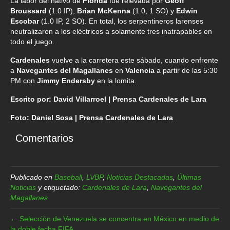
La labor del nativo de
Florida
fue relevada por
Geoff
Broussard
(1.0 IP),
Brian McKenna
(1.0, 1 SO) y
Edwin
Escobar
(1.0 IP, 2 SO). En total, los serpentineros larenses
neutralizaron a los eléctricos a solamente tres inatrapables en
todo el juego.
Cardenales
vuelve a la carretera este sábado, cuando enfrente
a
Navegantes del Magallanes
en
Valencia
a partir de las 5:30
PM con
Jimmy Endersby
en la lomita.
Escrito por: David Villarroel | Prensa Cardenales de Lara
Foto: Daniel Sosa | Prensa Cardenales de Lara
Comentarios
Publicado en
Baseball
,
LVBP
,
Noticias Destacadas
,
Últimas
Noticias
y etiquetado:
Cardenales de Lara
,
Navegantes del
Magallanes
← Selección de Venezuela se concentra en México en medio de
la doble fecha FIFA