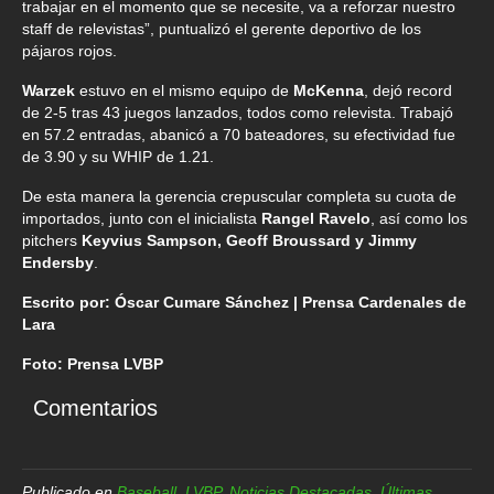
trabajar en el momento que se necesite, va a reforzar nuestro
staff de relevistas”, puntualizó el gerente deportivo de los
pájaros rojos.
Warzek
estuvo en el mismo equipo de
McKenna
, dejó record
de 2-5 tras 43 juegos lanzados, todos como relevista. Trabajó
en 57.2 entradas, abanicó a 70 bateadores, su efectividad fue
de 3.90 y su WHIP de 1.21.
De esta manera la gerencia crepuscular completa su cuota de
importados, junto con el inicialista
Rangel Ravelo
, así como los
pitchers
Keyvius Sampson, Geoff Broussard y Jimmy
Endersby
.
Escrito por: Óscar Cumare Sánchez | Prensa Cardenales de
Lara
Foto: Prensa LVBP
Comentarios
Publicado en
Baseball
,
LVBP
,
Noticias Destacadas
,
Últimas