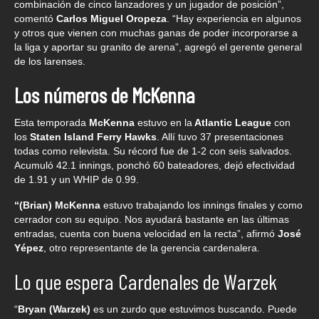
combinación de cinco lanzadores y un jugador de posición”,
comentó
Carlos Miguel Oropeza
. “Hay experiencia en algunos
y otros que vienen con muchas ganas de poder incorporarse a
la liga y aportar su granito de arena”, agregó el gerente general
de los larenses.
Los números de McKenna
Esta temporada
McKenna
estuvo en la
Atlantic League
con
los
Staten Island Ferry Hawks
. Allí tuvo 37 presentaciones
todas como relevista. Su récord fue de 1-2 con seis salvados.
Acumuló 42.1 innings, ponchó 60 bateadores, dejó efectividad
de 1.91 y un WHIP de 0.99.
“(Brian) McKenna
estuvo trabajando los innings finales y como
cerrador con su equipo. Nos ayudará bastante en las últimas
entradas, cuenta con buena velocidad en la recta”, afirmó
José
Yépez
, otro representante de la gerencia cardenalera.
Lo que espera Cardenales de Warzek
“
Bryan (Warzek)
es un zurdo que estuvimos buscando. Puede