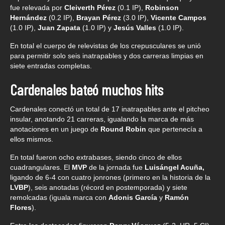
fue relevada por
Cleiverth Pérez
(0.1 IP),
Robinson
Hernández
(0.2 IP),
Brayan Pérez
(3.0 IP),
Vicente Campos
(1.0 IP),
Juan Zapata
(1.0 IP) y
Jesús Valles
(1.0 IP).
En total el cuerpo de relevistas de los crepusculares se unió
para permitir solo seis inatrapables y dos carreras limpias en
siete entradas completas.
Cardenales bateó muchos hits
Cardenales conectó un total de 17 inatrapables ante el pitcheo
insular, anotando 21 carreras, igualando la marca de más
anotaciones en un juego de
Round Robin
que pertenecía a
ellos mismos.
En total fueron ocho extrabases, siendo cinco de ellos
cuadrangulares. El
MVP
de la jornada fue
Luisángel Acuña,
ligando de 6-4 con cuatro jonrones (primero en la historia de la
LVBP
), seis anotadas (récord en postemporada) y siete
remolcadas (iguala marca con
Adonis García
y
Ramón
Flores
).