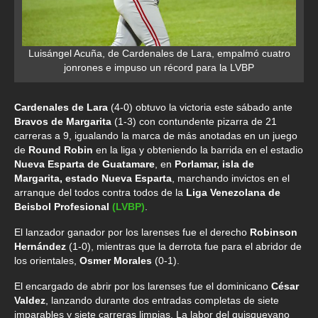
Luisángel Acuña, de Cardenales de Lara, empalmó cuatro
jonrones e impuso un récord para la LVBP
Cardenales de Lara
(4-0) obtuvo la victoria este sábado ante
Bravos de Margarita
(1-3) con contundente pizarra de 21
carreras a 9, igualando la marca de más anotadas en un juego
de
Round Robin
en la liga y obteniendo la barrida en el estadio
Nueva Esparta de Guatamare
, en
Porlamar, isla de
Margarita, estado Nueva Esparta
, marchando invictos en el
arranque del todos contra todos de la
Liga Venezolana de
Beisbol Profesional
(LVBP)
.
El lanzador ganador por los larenses fue el derecho
Robinson
Hernández
(1-0), mientras que la derrota fue para el abridor de
los orientales,
Osmer Morales
(0-1).
El encargado de abrir por los larenses fue el dominicano
César
Valdez
, lanzando durante dos entradas completas de siete
imparables y siete carreras limpias. La labor del quisqueyano