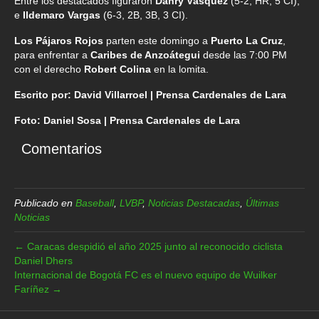
Entre los destacados figuraron
Danry Vásquez
(5-2, HR, 5 CI),
e
Ildemaro Vargas
(6-3, 2B, 3B, 3 CI).
Los Pájaros Rojos
parten este domingo a
Puerto La Cruz
,
para enfrentar a
Caribes de Anzoátegui
desde las 7:00 PM
con el derecho
Robert Colina
en la lomita.
Escrito por: David Villarroel | Prensa Cardenales de Lara
Foto: Daniel Sosa | Prensa Cardenales de Lara
Comentarios
Publicado en
Baseball
,
LVBP
,
Noticias Destacadas
,
Últimas
Noticias
← Caracas despidió el año 2025 junto al reconocido ciclista
Daniel Dhers
Internacional de Bogotá FC es el nuevo equipo de Wuilker
Faríñez →