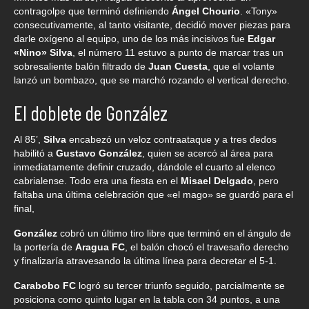
contragolpe que terminó definiendo
Ángel Chourio
. «Tony»
consecutivamente, al tanto visitante, decidió mover piezas para
darle oxígeno al equipo, uno de los más incisivos fue
Edgar
«Nino» Silva
, el número 11 estuvo a punto de marcar tras un
sobresaliente balón filtrado de
Juan Cuesta
, que el volante
lanzó un bombazo, que se marchó rozando el vertical derecho.
El doblete de González
Al 85’,
Silva
encabezó un veloz contraataque y a tres dedos
habilitó a
Gustavo González
, quien se acercó al área para
inmediatamente definir cruzado, dándole el cuarto al elenco
cabrialense. Todo era una fiesta en el
Misael Delgado
, pero
faltaba una última celebración que «el mago» se guardó para el
final,
González
cobró un último tiro libre que terminó en el ángulo de
la portería de
Aragua FC
, el balón chocó el travesaño derecho
y finalizaría atravesando la última línea para decretar el 5-1.
Carabobo FC
logró su tercer triunfo seguido, parcialmente se
posiciona como quinto lugar en la tabla con 34 puntos, a una