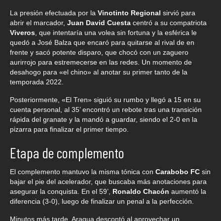
La presión efectuada por la
Vinotinto Regional
sirvió para
abrir el marcador,
Juan David Cuesta
centró a su compatriota
Viveros
, que intentaría una volea sin fortuna y la esférica le
quedó a José Balza que encaró para quitarse al rival de en
frente y sacó potente disparo, que chocó con un zaguero
aurirrojo para estremecerse en las redes. Un momento de
desahogo para «el chino» al anotar su primer tanto de la
temporada 2022.
Posteriormente, «El Tren» siguió su rumbo y llegó a 15 en su
cuenta personal, al 35’ encontró un rebote tras una transición
rápida del granate y la mandó a guardar, siendo el 2-0 en la
pizarra para finalizar el primer tiempo.
Etapa de complemento
El complemento mantuvo la misma tónica con
Carabobo FC
sin
bajar el pie del acelerador, que buscaba más anotaciones para
asegurar la conquista. En el 59’,
Ronaldo Chacón
aumentó la
diferencia (3-0), luego de finalizar un penal a la perfección.
Minutos más tarde, Aragua descontó al aprovechar un