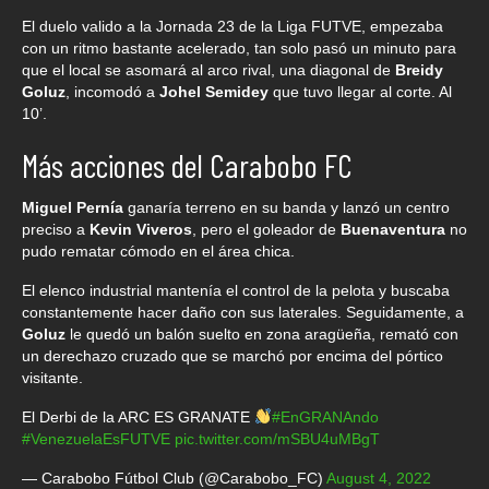
El duelo valido a la Jornada 23 de la Liga FUTVE, empezaba
con un ritmo bastante acelerado, tan solo pasó un minuto para
que el local se asomará al arco rival, una diagonal de
Breidy
Goluz
, incomodó a
Johel Semidey
que tuvo llegar al corte. Al
10’.
Más acciones del Carabobo FC
Miguel Pernía
ganaría terreno en su banda y lanzó un centro
preciso a
Kevin Viveros
, pero el goleador de
Buenaventura
no
pudo rematar cómodo en el área chica.
El elenco industrial mantenía el control de la pelota y buscaba
constantemente hacer daño con sus laterales. Seguidamente, a
Goluz
le quedó un balón suelto en zona aragüeña, remató con
un derechazo cruzado que se marchó por encima del pórtico
visitante.
El Derbi de la ARC ES GRANATE
#EnGRANAndo
#VenezuelaEsFUTVE
pic.twitter.com/mSBU4uMBgT
— Carabobo Fútbol Club (@Carabobo_FC)
August 4, 2022