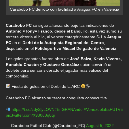
Carabobo FC derrotó con facilidad a Aragua FC en Valencia
Carabobo FC
se sigue afianzando bajo las indicaciones de
Antonio «Tony» Franco
, desde el banquillo, esta vez sumó su
tercera victoria al hilo, al vencer categóricamente 5-1 a
Aragua
FC
en el
Derbi de la Autopista Regional del Centro
,
disputado en el
Polideportivo Misael Delgado de Valencia
.
Los goles granates fueron obra de
José Balza, Kevin Viveros,
Ronaldo Chacón
y
Gustavo González
quien convirtió un
doblete para ser considerado el jugador más valioso del
compromiso.
Fiesta de goles en el Derbi de la ARC
🖐
Carabobo FC alcanzó su tercera conquista consecutiva
https://t.co/zdySlyLOVN
#EnGRANAndo
#VenezuelaEsFUTVE
pic.twitter.com/X93063q8qr
— Carabobo Fútbol Club (@Carabobo_FC)
August 5, 2022