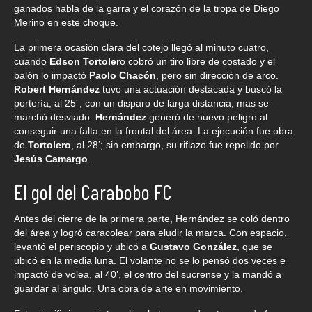
ganados habla de la garra y el corazón de la tropa de Diego
Merino en este choque.
La primera ocasión clara del cotejo llegó al minuto cuatro,
cuando
Edson Tortoler
o cobró un tiro libre de costado y el
balón lo impactó
Paolo Chacón
, pero sin dirección de arco.
Robert Hernández
tuvo una actuación destacada y buscó la
portería, al 25´, con un disparo de larga distancia, mas se
marchó desviado.
Hernández
generó de nuevo peligro al
conseguir una falta en la frontal del área. La ejecución fue obra
de
Tortolero
, al 28’; sin embargo, su riflazo fue repelido por
Jesús Camargo
.
El gol del Carabobo FC
Antes del cierre de la primera parte, Hernández se coló dentro
del área y logró caracolear para eludir la marca. Con espacio,
levantó el periscopio y ubicó a
Gustavo González
, que se
ubicó en la media luna. El volante no se lo pensó dos veces e
impactó de volea, al 40’, el centro del sucrense y la mandó a
guardar al ángulo. Una obra de arte en movimiento.