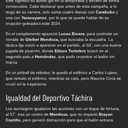
Este significó su quinto gol en la temporada y tercero de forma
consecutiva. Cabe destacar que antes de esta campaña, a lo
largo de su carrera, solo suma cuatro dianas con
Carabobo
y
una con
Yaracuyanos
, por lo que se puede hablar de su
irrupción goleadora este 2024.
En el complemento apareció
Lucas Bruera
, para controlar un
remate de
Gleiker Mendoza,
que buscaba la escuadra. La
táctica fija volvió a aparecer en el partido, al 50’, con una buena
jugada de pizarrón, donde
Edson Tortolero
buscó en el
segundo palo a
Hernández
, que pudo recentrar el balón sin
marca.
En un pinball de rebotes, le quedó el esférico a Carlos Lujano,
que remató el esférico, mientras se caía, pero Maurice Cova se
cruzó en la trayectoria.
Igualdad del Deportivo Táchira
Los aurinegros igualaron las acciones con un toque de fortuna,
al 57’, tras un centro de
Mendoza
, que no impactó
Brayan
Castillo,
pero generó distracción para que el balón entrara.