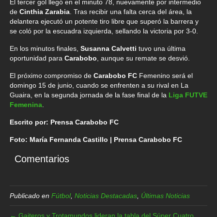
El tercer gol llegó en el minuto 78, nuevamente por intermedio
de
Cinthia Zarabia
. Tras recibir una falta cerca del área, la
delantera ejecutó un potente tiro libre que superó la barrera y
se coló por la escuadra izquierda, sellando la victoria por 3-0.
En los minutos finales,
Susanna Calvetti
tuvo una última
oportunidad para
Carabobo
, aunque su remate se desvió.
El próximo compromiso de
Carabobo FC
Femenino será el
domingo 15 de junio, cuando se enfrenten a su rival en La
Guaira, en la segunda jornada de la fase final de la
Liga FUTVE
Femenina
.
Escrito por: Prensa Carabobo FC
Foto: María Fernanda Castillo | Prensa Carabobo FC
Comentarios
Publicado en
Fútbol
,
Noticias Destacadas
,
Últimas Noticias
← Gaiteros y Trotamundos lideran la tabla del Súper Cuatro