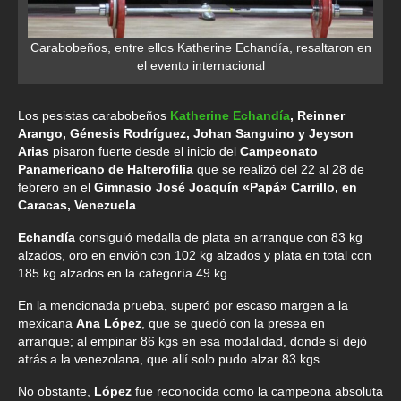
Carabobeños, entre ellos Katherine Echandía, resaltaron en
el evento internacional
Los pesistas carabobeños
Katherine Echandía
, Reinner
Arango, Génesis Rodríguez, Johan Sanguino y Jeyson
Arias
pisaron fuerte desde el inicio del
Campeonato
Panamericano de Halterofilia
que se realizó del 22 al 28 de
febrero en el
Gimnasio José Joaquín «Papá» Carrillo, en
Caracas, Venezuela
.
Echandía
consiguió medalla de plata en arranque con 83 kg
alzados, oro en envión con 102 kg alzados y plata en total con
185 kg alzados en la categoría 49 kg.
En la mencionada prueba, superó por escaso margen a la
mexicana
Ana López
, que se quedó con la presea en
arranque; al empinar 86 kgs en esa modalidad, donde sí dejó
atrás a la venezolana, que allí solo pudo alzar 83 kgs.
No obstante,
López
fue reconocida como la campeona absoluta