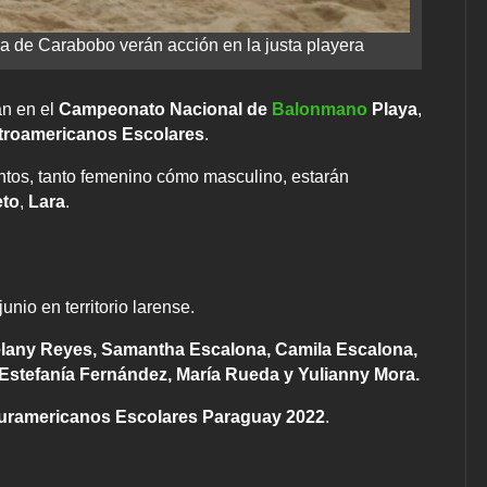
a de Carabobo verán acción en la justa playera
an en el
Campeonato Nacional de
Balonmano
Playa
,
troamericanos Escolares
.
ntos, tanto femenino cómo masculino, estarán
eto
,
Lara
.
nio en territorio larense.
elany Reyes, Samantha Escalona, Camila Escalona,
, Estefanía Fernández, María Rueda y Yulianny Mora.
uramericanos Escolares Paraguay 2022
.