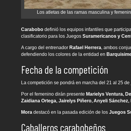
Los atletas de las ramas masculina y femenin
Carabobo
definió los equipos infantiles que particip
clasificatorio para los Juegos
Suramericanos y Cen
A cargo del entrenador
Rafael Herrera
, ambos conju
defendiendo los colores de la entidad en
Barquisim
Fecha de la competición
La competición se pondrá en marcha del 21 al 25 de ju
Por el femenino dirán presente
Marielys Ventura, D
Zaidiana Ortega, Jairelys Piñero, Anyeli Sánchez
Mora
destacó en la pasada edición de los
Juegos S
Caballeros carabobeños