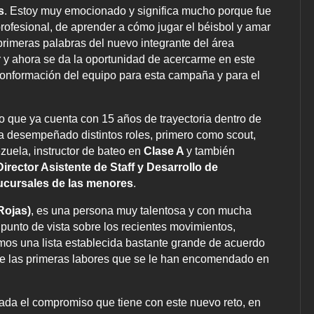
s
. Estoy muy emocionado y significa mucho porque fue
rofesional, de aprender a cómo jugar el béisbol y amar
primeras palabras del nuevo integrante del área
r y ahora se da la oportunidad de acercarme en este
 conformación del equipo para esta campaña y para el
o que ya cuenta con 15 años de trayectoria dentro de
 desempeñado distintos roles, primero como scout,
uela, instructor de bateo en
Clase A
y también
Director Asistente de Staff y Desarrollo de
sucursales de las menores
.
Rojas)
, es una persona muy talentosa y con mucha
punto de vista sobre los recientes movimientos,
os una lista establecida bastante grande de acuerdo
re las primeras labores que se le han encomendado en
icada el compromiso que tiene con este nuevo reto, en