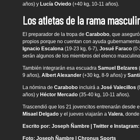
años) y
Lucía Oviedo
(+40 kg, 10-11 años).
Los atletas de la rama masculi
El preparador de la tropa de
Carabobo
, que aseguró 
propios porque no cuentan con ayuda gubernamenta
Ignacio Escalona
(19-23 kg, 6-7),
Josué Faraco
(0-
serán algunos de los miembros del elenco masculino
También integrarán esa escuadra
Samuel Belzares
(
9 años),
Albert Alexander
(+30 kg, 8-9 años) y
Sant
La nómina de
Carabobo
incluirá a
José Valecillos
(
años) y
Héctor Mercado
(35-40 kg, 10-11 años).
Trascendió que los 21 jovencitos entrenarán desde el
Misael Delgado
y el jueves viajarán a
Valera
, donde
Escrito por: Joseph Ñambre | Twitter e Instagram
Foto: Joseph Ñambre | Chronus Sports