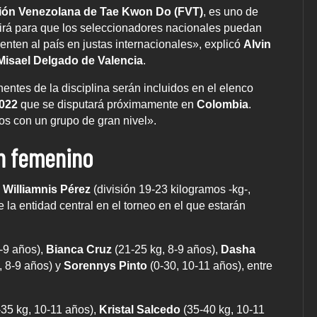
ión Venezolana de Tae Kwon Do (FVT)
, es uno de
virá para que los seleccionadores nacionales puedan
enten al país en justas internacionales», explicó
Alvin
Misael Delgado de Valencia
.
entes de la disciplina serán incluidos en el elenco
022
que se disputará próximamente en
Colombia
.
s con un grupo de gran nivel».
n femenino
e
Williamnis Pérez
(división 19-23 kilogramos -kg-,
 la entidad central en el torneo en el que estarán
-9 años),
Bianca Cruz
(21-25 kg, 8-9 años),
Dasha
, 8-9 años) y
Sorennys Pinto
(0-30, 10-11 años), entre
35 kg, 10-11 años),
Kristal Salcedo
(35-40 kg, 10-11