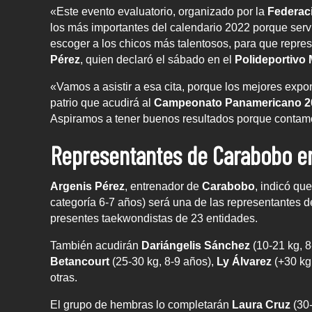
«Este evento evaluatorio, organizado por la
Federac
los más importantes del calendario 2022 porque ser
escoger a los chicos más talentosos, para que repres
Pérez
, quien declaró el sábado en el
Polideportivo 
«Vamos a asistir a esa cita, porque los mejores expon
patrio que acudirá al
Campeonato Panamericano 2
Aspiramos a tener buenos resultados porque contamo
Representantes de Carabobo e
Argenis Pérez
, entrenador de
Carabobo
, indicó qu
categoría 6-7 años) será una de las representantes de
presentes taekwondistas de 23 entidades.
También acudirán
Dariángelis Sánchez
(10-21 kg, 8
Betancourt
(25-30 kg, 8-9 años),
Ly Álvarez
(+30 kg
otras.
El grupo de hembras lo completarán
Laura Cruz
(30-