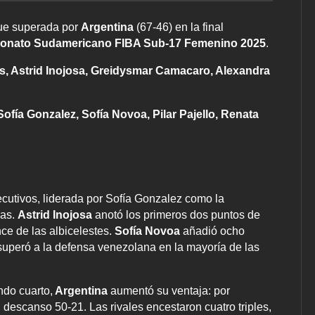
ue superada por
Argentina
(67-46) en la final
nato Sudamericano FIBA Sub-17 Femenino 2025
.
, Astrid Inojosa, Greidysmar Camacaro, Alexandra
Sofía Gonzalez, Sofía Novoa, Pilar Pajello, Renata
ecutivos, liderada por Sofía Gonzalez como la
ras.
Astrid Inojosa
anotó los primeros dos puntos de
nce de las albicelestes.
Sofía Novoa
añadió ocho
o superó a la defensa venezolana en la mayoría de las
ndo cuarto,
Argentina
aumentó su ventaja: por
descanso 50-21. Las rivales encestaron cuatro triples,