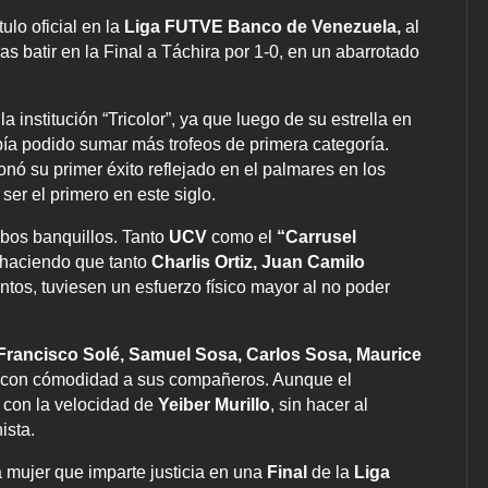
tulo oficial en la
Liga FUTVE Banco de Venezuela,
al
ras batir en la Final a Táchira por 1-0, en un abarrotado
a institución “Tricolor”, ya que luego de su estrella en
ía podido sumar más trofeos de primera categoría.
onó su primer éxito reflejado en el palmares en los
 ser el primero en este siglo.
mbos banquillos. Tanto
UCV
como el
“Carrusel
 haciendo que tanto
Charlis Ortiz, Juan Camilo
tos, tuviesen un esfuerzo físico mayor al no poder
Francisco Solé, Samuel Sosa, Carlos Sosa, Maurice
r con cómodidad a sus compañeros. Aunque el
 con la velocidad de
Yeiber Murillo
, sin hacer al
ista.
a mujer que imparte justicia en una
Final
de la
Liga