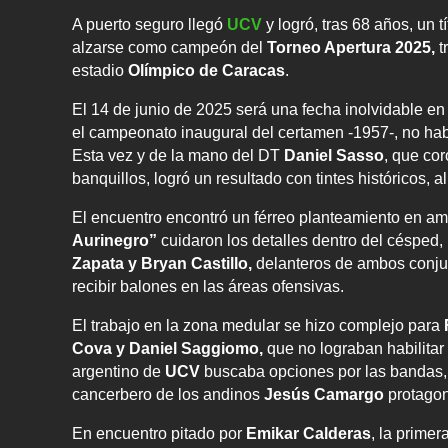
A puerto seguro llegó
UCV
y logró, tras 68 años, un tí
alzarse como campeón del
Torneo Apertura 2025,
t
estadio
Olímpico de Caracas
.
El 14 de junio de 2025 será una fecha inolvidable en l
el campeonato inaugural del certamen -1957-, no hab
Esta vez y de la mano del DT
Daniel Sasso
, que cor
banquillos, logró un resultado con tintes históricos, al
El encuentro encontró un férreo planteamiento en a
Aurinegro”
cuidaron los detalles dentro del césped,
Zapata y Bryan Castillo,
delanteros de ambos conjun
recibir balones en las áreas ofensivas.
El trabajo en la zona medular se hizo complejo para
Cova y Daniel Saggiomo,
que no lograban habilita
argentino de
UCV
buscaba opciones por las bandas,
cancerbero de los andinos
Jesús Camargo
protagon
En encuentro pitado por
Emikar Calderas
, la primer