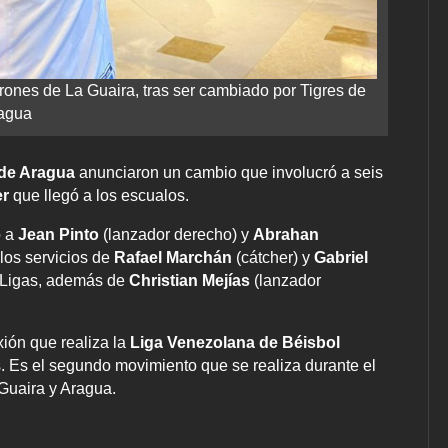
ones de La Guaira, tras ser cambiado por Tigres de
agua
 de Aragua
anunciaron un cambio que involucró a seis
er
que llegó a los escualos.
o a
Jean Pinto
(lanzador derecho) y
Abrahan
los servicios de
Rafael Marchán
(cátcher) y
Gabriel
s Ligas, además de
Christian Mejías
(lanzador
xión que realiza la
Liga Venezolana de Béisbol
os. Es el segundo movimiento que se realiza durante el
Guaira y Aragua.