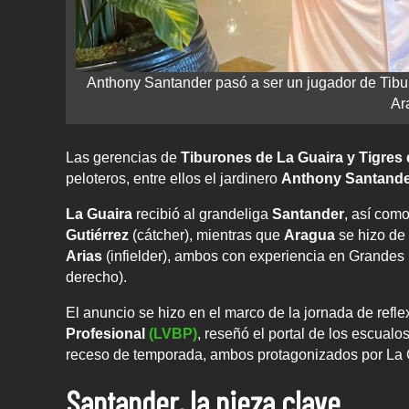
Anthony Santander pasó a ser un jugador de Tibur
Ar
Las gerencias de
Tiburones de La Guaira y Tigres
peloteros, entre ellos el jardinero
Anthony Santand
La Guaira
recibió al grandeliga
Santander
, así com
Gutiérrez
(cátcher), mientras que
Aragua
se hizo de 
Arias
(infielder), ambos con experiencia en Grande
derecho).
El anuncio se hizo en el marco de la jornada de refle
Profesional
(LVBP)
, reseñó el portal de los escual
receso de temporada, ambos protagonizados por La 
Santander, la pieza clave