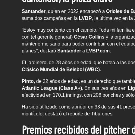
Santander
, quien en 2022 encabezó a
Orioles de B
suma dos campañas en la
LVBP
, la última vez en l
“Estoy muy contento con el cambio. Toda mi familia 
con (el gerente general)
César Collins
y la organiza
mantenerme sano para poder contribuir con el equipo
planes”, declaró
Santander
a
LVBP.com
.
El jardinero, de 28 años de edad, que batea a las do
Clásico Mundial de Beisbol (WBC)
.
Pinto
, de 22 años de edad, es un derecho que tamb
Atlantic League (Clase A+)
. En sus tres años en
Li
efectividad en 170.1 innings, con 206 ponches y sólo
Ha sido utilizado como abridor en 33 de sus 41 prese
montículo, destacó el reporte de Tiburones.
Premios recibidos del pítcher 