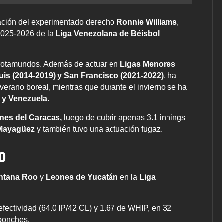
tación del experimentado derecho
Ronnie Williams
,
 2025-2026 de la
Liga Venezolana de Béisbol
trotamundos. Además de actuar en
Ligas Menores
is (2014-2019) y San Francisco (2021-2022)
, ha
 verano boreal, mientras que durante el invierno se ha
 y Venezuela.
nes del Caracas,
luego de cubrir apenas 3.1 innings
 Mayagüez
y también tuvo una actuación fugaz.
o
intana Roo
y
Leones de Yucatán
en la
Liga
fectividad (64.0 IP/42 CL) y 1.67 de WHIP, en 32
ponches.