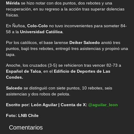
Mérida
se hizo notar con dos puntos, dos rebotes y una
recuperación, en su regreso a la acción tras superar dolencias
físicas.
En Ñuñoa,
Colo-Colo
no tuvo inconvenientes para someter 84-
58 a la
Universidad Católica
.
Por los católicos, el base larense
Deiker Salcedo
anotó tres
puntos, bajó tres rebotes, entregó tres asistencias y propinó una
tapa.
Anoche, los cruzados (3-5) se rehicieron tras vencer 82-73 a
Español de Talca
, en el
Edificio de Deportes de Las
Condes.
Salcedo
se distinguió con siete puntos, 10 rebotes, seis
asistencias y dos robos de pelota.
Escrito por: León Aguilar | Cuenta de X:
@aguilar_leon
Foto: LNB Chile
Comentarios