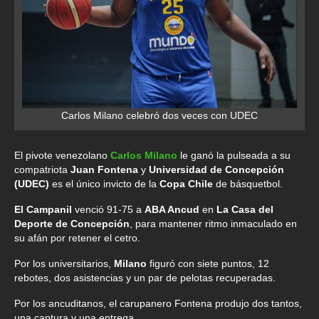
Carlos Milano celebró dos veces con UDEC
El pivote venezolano
Carlos Milano
le ganó la pulseada a su
compatriota
Juan Fontena
y
Universidad de Concepción
(UDEC)
es el único invicto de la
Copa Chile
de básquetbol.
El Campanil
venció 91-75 a
ABA Ancud
en
La Casa del
Deporte de Concepción
, para mantener ritmo inmaculado en
su afán por retener el cetro.
Por los universitarios,
Milano
figuró con siete puntos, 12
rebotes, dos asistencias y un par de pelotas recuperadas.
Por los ancuditanos, el carupanero Fontena produjo dos tantos,
una captura y una entrega.