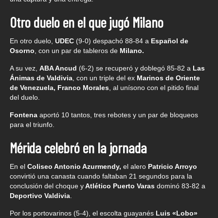
Otro duelo en el que jugó Milano
En otro duelo,
UDEC
(9-0) despachó 88-84 a
Español de
Osorno
, con un par de tableros de
Milano.
A su vez,
ABA Ancud
(6-2) se recuperó y doblegó 85-82 a
Las
Ánimas de Valdivia
, con un triple del ex
Marinos de Oriente
de Venezuela, Franco Morales
, al unísono con el pitido final
del duelo.
Fontena
aportó 10 tantos, tres rebotes y un par de bloqueos
para el triunfo.
Mérida celebró en la jornada
En el
Coliseo Antonio Azurmendy,
el alero
Patricio Arroyo
convirtió una canasta cuando faltaban 21 segundos para la
conclusión del choque y
Atlético Puerto Varas
dominó 83-82 a
Deportivo Valdivia
.
Por los portovarinos (5-4), el escolta guayanés
Luis «Lobo»