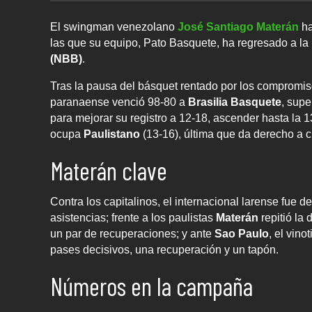
El swingman venezolano
José Santiago Materán
ha
las que su equipo, Pato Basquete, ha regresado a la 
(NBB)
.
Tras la pausa del básquet rentado por los compromiso
paranaense venció 98-80 a
Brasilia Basquete
, sup
para mejorar su registro a 12-18, ascender hasta la 1
ocupa
Paulistano
(13-16), última que da derecho a cla
Materán clave
Contra los capitalinos, el internacional larense fue d
asistencias; frente a los paulistas
Materán
repitió la 
un par de recuperaciones; y ante
Sao Paulo
, el vino
pases decisivos, una recuperación y un tapón.
Números en la campaña