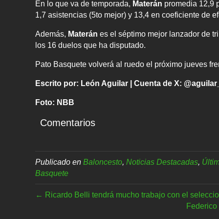
En lo que va de temporada,
Materán
promedia 12,9 p
1,7 asistencias (5to mejor) y 13,4 en coeficiente de ef
Además,
Materán
es el séptimo mejor lanzador de t
los 16 duelos que ha disputado.
Pato Basquete volverá al ruedo el próximo jueves fren
Escrito por: León Aguilar | Cuenta de X: @aguilar
Foto: NBB
Comentarios
Publicado en
Baloncesto
,
Noticias Destacadas
,
Últi
Basquete
← Ricardo Belli tendrá mucho trabajo con el selecc
Federico