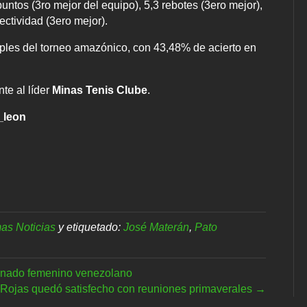
untos (3ro mejor del equipo), 5,3 rebotes (3ero mejor),
ectividad (3ero mejor).
riples del torneo amazónico, con 43,48% de acierto en
te al líder
Minas Tenis Clube
.
_leon
mas Noticias
y etiquetado:
José Materán
,
Pato
ionado femenino venezolano
 Rojas quedó satisfecho con reuniones primaverales →