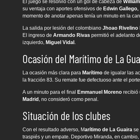
El juego se resolvió con un gol de cabeza de
Willia
su ventaja con aportes ofensivos de
Edwin Gallego, 
momento de anotar apenas tenía un minuto en la can
La salida por lesión del colombiano
Jhoao Rivelino
El ingreso de
Armando Rivas
permitió el adelanto de
izquierdo,
Miguel Vidal
.
Ocasión del Marítimo de La Gua
La ocasión más clara para
Marítimo
de igualar las 
la fracción 83. Su remate fue defectuoso ante el port
A un minuto para el final
Emmanuel Moreno
recibió
Madrid
, no consideró como penal.
Situación de los clubes
Con el resultado adverso, M
arítimo de La Guaira
se 
traspiés y un empate. Deportivo Miranda, en cambio