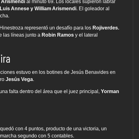
m Arismendi
al minuto 69. Los locales supieron labrar
Luis Annese y William Arismendi
. El goleador al
cha.
Hinestroza representó un desafío para los
Rojiverdes.
 las líneas junto a
Robin Ramos
y el lateral
ira
acciones estuvo en los botines de Jesús Benavides en
ero
Jesús Vega
.
 una falta dentro del área que el juez principal,
Yorman
quedó con 4 puntos, producto de una victoria, un
, marcha segundo con 5 contables.