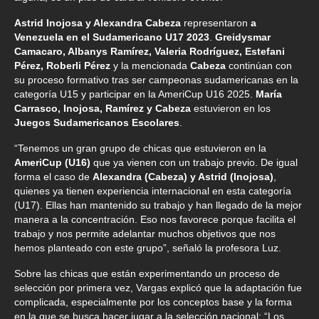
Astrid Inojosa y Alexandra Cabeza
representaron
a
Venezuela en el Sudamericano U17 2023
.
Greidysmar
Camacaro, Albanys Ramírez, Valeria Rodríguez, Estefani
Pérez, Roberli Pérez
y la mencionada
Cabeza
continúan con
su proceso formativo tras ser campeonas sudamericanas en la
categoría U15 y participar en la AmeriCup U16 2025.
María
Carrasco, Inojosa, Ramírez y Cabeza
estuvieron en los
Juegos Sudamericanos Escolares
.
“Tenemos un gran grupo de chicas que estuvieron en la
AmeriCup (U16)
que ya vienen con un trabajo previo. De igual
forma el caso de
Alexandra (Cabeza) y Astrid (Inojosa)
,
quienes ya tienen experiencia internacional en esta categoría
(U17). Ellas han mantenido su trabajo y han llegado de la mejor
manera a la concentración. Eso nos favorece porque facilita el
trabajo y nos permite adelantar muchos objetivos que nos
hemos planteado con este grupo”, señaló la profesora Luz.
Sobre las chicas que están experimentando un proceso de
selección por primera vez, Vargas explicó que la adaptación fue
complicada, especialmente por los conceptos base y la forma
en la que se busca hacer jugar a la selección nacional: “Los