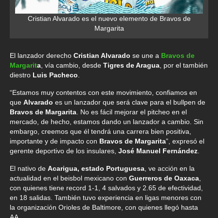
Cristian Alvarado es el nuevo elemento de Bravos de
Margarita
El lanzador derecho
Cristian Alvarado
se une a
Bravos de
Margarit
a
, vía cambio, desde
Tigres de Aragua
, por el también
diestro
Luis Pacheco
.
“Estamos muy contentos con este movimiento, confiamos en
que
Alvarado
es un lanzador que será clave para el bullpen de
Bravos de Margarita
. No es fácil mejorar el pitcheo en el
mercado, de hecho, estamos dando un lanzador a cambio. Sin
embargo, creemos que él tendrá una carrera bien positiva,
importante y de impacto con
Bravos de Margarita
”, expresó el
gerente deportivo de los insulares,
José Manuel Fernández
.
El nativo de
Acarigua, estado Portuguesa
, ve acción en la
actualidad en el beisbol mexicano con
Guerreros de Oaxaca
,
con quienes tiene record 1-1, 4 salvados y 2.65 de efectividad,
en 18 salidas. También tuvo experiencia en ligas menores con
la organización Orioles de Baltimore, con quienes llegó hasta
AA.