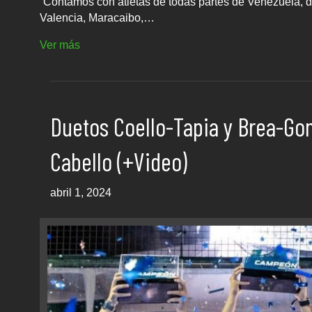
“Contamos con atletas de todas partes de Venezuela, d
Valencia, Maracaibo,…
Ver más
Duetos Coello-Tapia y Brea-Gon
Cabello (+Video)
abril 1, 2024