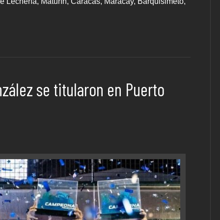
e Lechería, Maturín, Caracas, Maracay, Barquisimeto,
zález se titularon en Puerto