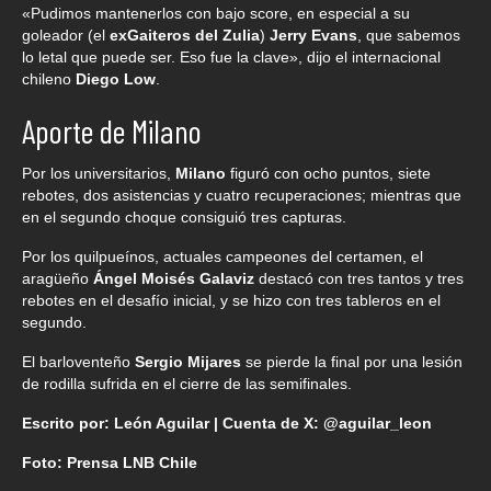
«Pudimos mantenerlos con bajo score, en especial a su
goleador (el
exGaiteros del Zulia
)
Jerry Evans
, que sabemos
lo letal que puede ser. Eso fue la clave», dijo el internacional
chileno
Diego Low
.
Aporte de Milano
Por los universitarios,
Milano
figuró con ocho puntos, siete
rebotes, dos asistencias y cuatro recuperaciones; mientras que
en el segundo choque consiguió tres capturas.
Por los quilpueínos, actuales campeones del certamen, el
aragüeño
Ángel Moisés Galaviz
destacó con tres tantos y tres
rebotes en el desafío inicial, y se hizo con tres tableros en el
segundo.
El barloventeño
Sergio Mijares
se pierde la final por una lesión
de rodilla sufrida en el cierre de las semifinales.
Escrito por: León Aguilar | Cuenta de X: @aguilar_leon
Foto: Prensa LNB Chile