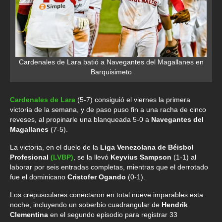
Cardenales de Lara batió a Navegantes del Magallanes en
Barquisimeto
Cardenales de Lara
(5-7) consiguió el viernes la primera
victoria de la semana, y de paso puso fin a una racha de cinco
reveses, al propinarle una blanqueada 5-0 a
Navegantes del
Magallanes
(7-5).
La victoria, en el duelo de la
Liga Venezolana de Béisbol
Profesional
(LVBP)
, se la llevó
Keyvius Sampson
(1-1) al
laborar por seis entradas completas, mientras que el derrotado
fue el dominicano
Cristofer Ogando
(0-1).
Los crepusculares conectaron en total nueve imparables esta
noche, incluyendo un soberbio cuadrangular de
Hendrik
Clementina
en el segundo episodio para registrar 33