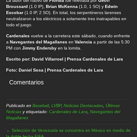
La labor del nativo de
Florida
fue relevada por
Geoff
Broussard
(1.0 IP),
Brian McKenna
(1.0, 1 SO) y
Edwin
Escobar
(1.0 IP, 2 SO). En total, los serpentineros larenses
neutralizaron a los eléctricos a solamente tres inatrapables en
todo el juego.
Cardenales
vuelve a la carretera este sábado, cuando enfrente
a
Navegantes del Magallanes
en
Valencia
a partir de las 5:30
PM con
Jimmy Endersby
en la lomita.
Escrito por: David Villarroel | Prensa Cardenales de Lara
Foto: Daniel Sosa | Prensa Cardenales de Lara
Comentarios
Publicado en
Baseball
,
LVBP
,
Noticias Destacadas
,
Últimas
Noticias
y etiquetado:
Cardenales de Lara
,
Navegantes del
Magallanes
← Selección de Venezuela se concentra en México en medio de
la doble fecha FIFA