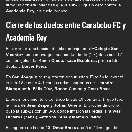
firmó un doblete. Mientras que la sub-16 igualó cero contra la
Academia Rey,
en suelo larense.
Cierre de los duelos entre Carabobo FC y
Academia Rey
El cierre de la actuación del bloque bajo en el
«Colegio San
Vicente»
fue con una goleada contundente (1-4) de la sub-17
con los goles de:
Kevin Ojeda, Isaac Escalona,
por partido
doble, y
Daiver Pérez
.
En
San Joaquín
se registraron tres triunfos. El telón lo levantó
la sub-18 con un 4-1 con los gritos sagrados de: L
eandro
Blanquiceth, Félix Díaz, Rocco Cimino y Omar Braca
.
El buen rendimiento lo continuó la sub-19 con un 2-1, que tuvo
la firma de
Jean Zerpa y Johan Guerra.
El broche de oro lo
puso la sub-21 con un 3-0, donde inflaron las redes
: Franyer
Oliveros
(penal), A
nthony Peña y Marcelo Valido
.
El zaguero de la sub-18,
Omar Braca
anotó el último gol del