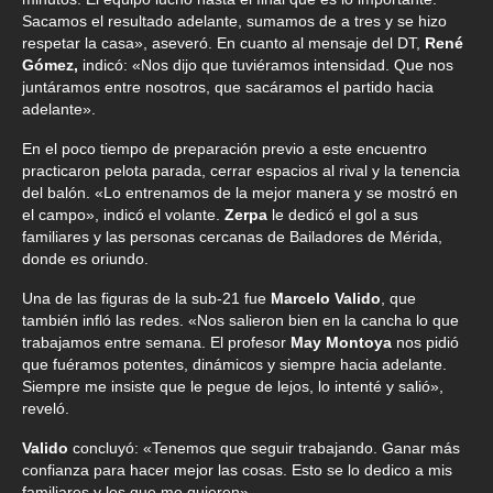
Sacamos el resultado adelante, sumamos de a tres y se hizo
respetar la casa», aseveró. En cuanto al mensaje del DT,
René
Gómez,
indicó: «Nos dijo que tuviéramos intensidad. Que nos
juntáramos entre nosotros, que sacáramos el partido hacia
adelante».
En el poco tiempo de preparación previo a este encuentro
practicaron pelota parada, cerrar espacios al rival y la tenencia
del balón. «Lo entrenamos de la mejor manera y se mostró en
el campo», indicó el volante.
Zerpa
le dedicó el gol a sus
familiares y las personas cercanas de Bailadores de Mérida,
donde es oriundo.
Una de las figuras de la sub-21 fue
Marcelo Valido
, que
también infló las redes. «Nos salieron bien en la cancha lo que
trabajamos entre semana. El profesor
May Montoya
nos pidió
que fuéramos potentes, dinámicos y siempre hacia adelante.
Siempre me insiste que le pegue de lejos, lo intenté y salió»,
reveló.
Valido
concluyó: «Tenemos que seguir trabajando. Ganar más
confianza para hacer mejor las cosas. Esto se lo dedico a mis
familiares y los que me quieren».