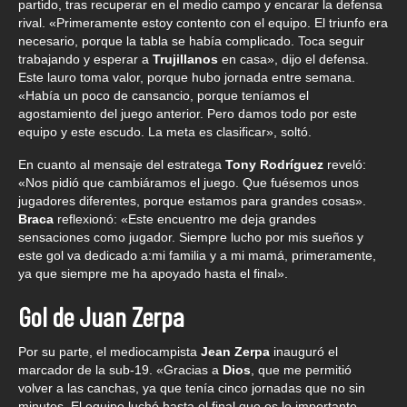
partido, tras recuperar en el medio campo y encarar la defensa
rival. «Primeramente estoy contento con el equipo. El triunfo era
necesario, porque la tabla se había complicado. Toca seguir
trabajando y esperar a
Trujillanos
en casa», dijo el defensa.
Este lauro toma valor, porque hubo jornada entre semana.
«Había un poco de cansancio, porque teníamos el
agostamiento del juego anterior. Pero damos todo por este
equipo y este escudo. La meta es clasificar», soltó.
En cuanto al mensaje del estratega
Tony Rodríguez
reveló:
«Nos pidió que cambiáramos el juego. Que fuésemos unos
jugadores diferentes, porque estamos para grandes cosas».
Braca
reflexionó: «Este encuentro me deja grandes
sensaciones como jugador. Siempre lucho por mis sueños y
este gol va dedicado a:mi familia y a mi mamá, primeramente,
ya que siempre me ha apoyado hasta el final».
Gol de Juan Zerpa
Por su parte, el mediocampista
Jean Zerpa
inauguró el
marcador de la sub-19. «Gracias a
Dios
, que me permitió
volver a las canchas, ya que tenía cinco jornadas que no sin
minutos. El equipo luchó hasta el final que es lo importante.