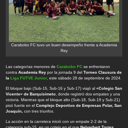
Carabobo FC tuvo un buen desempeño frente a Academia
Rey
Las categorías menores de
Carabobo FC
se enfrentaron
contra
Academia Rey
por la jornada 9 del
Torneo Clausura de
la
Liga FUTVE Junior
, este sábado 28 de septiembre de 2024.
El bloque bajo (Sub-15, Sub-16 y Sub-17) viajó al
«Colegio San
Vicente» de Barquisimeto
, donde registró dos empates y una
victoria. Mientras que el bloque alto (Sub-18, Sub-19 y Sub-21)
pisó fuerte en el
Complejo Deportivo de Empresas Polar, San
Joaquín,
con tres triunfos.
La acción en la carretera inició con un empate 2-2 de la
categoría sub-15, en un cotejo en el que
Nelyerbert Torres