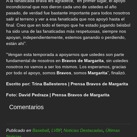
A la fanaticada brava les agradece, “en primer lugar, el apoyo
incondicional que nos dieron cada uno de ustedes el año
pasado, de verdad fue bastante importante para todos nosotros
salir al terreno y ver a esa fanaticada que nos apoyó hasta el
final. Creo que en todo el tiempo que he estado jugando béisbol
ha sido una de las fanaticadas más respetuosas, siempre nos
apoyan, independientemente, estemos ganando o perdiendo,
están ahí”.
“Vengan esta temporada a apoyarnos que ustedes son parte
fundamental de nosotros en
Bravos de Margarita
, sin ustedes
nosotros no vamos a ser los mismos. Los esperamos, gracias
por todo el apoyo, somos
Bravos
, somos
Margarita
”, finalizó.
Escrito por: Trina Ballesteros | Prensa Bravos de Margarita
Foto: David Pedraza | Prensa Bravos de Margarita
Comentarios
Publicado en
Baseball
,
LVBP
,
Noticias Destacadas
,
Últimas
Noticias