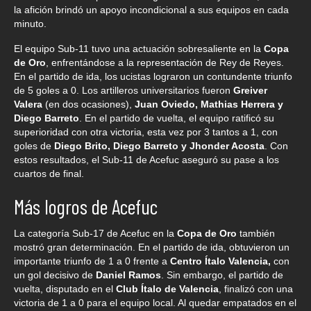
la afición brindó un apoyo incondicional a sus equipos en cada
minuto.
El equipo Sub-11 tuvo una actuación sobresaliente en la
Copa
de Oro
, enfrentándose a la representación de Rey de Reyes.
En el partido de ida, los ucistas lograron un contundente triunfo
de 5 goles a 0. Los artilleros universitarios fueron
Greiver
Valera
(en dos ocasiones),
Juan Oviedo, Mathias Herrera y
Diego Barreto
. En el partido de vuelta, el equipo ratificó su
superioridad con otra victoria, esta vez por 3 tantos a 1, con
goles de
Diego Brito, Diego Barreto y Jhonder Acosta
. Con
estos resultados, el Sub-11 de Acefuc aseguró su pase a los
cuartos de final.
Más logros de Acefuc
La categoría Sub-17 de Acefuc en la
Copa de Oro
también
mostró gran determinación. En el partido de ida, obtuvieron un
importante triunfo de 1 a 0 frente a
Centro Ítalo Valencia,
con
un gol decisivo de
Daniel Ramos
. Sin embargo, el partido de
vuelta, disputado en el
Club Ítalo de Valencia
, finalizó con una
victoria de 1 a 0 para el equipo local. Al quedar empatados en el