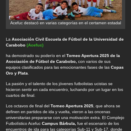
Acefuc destacó en varias categorías en el certamen estadal
La
Asociación Civil Escuela de Fútbol de la Universidad de
Carabobo
(Acefuc)
ha demostrado su poderío en el
Torneo Apertura 2025 de la
Asociación de Fútbol de Carabobo,
con varios de sus
equipos clasificados para las emocionantes fases de las
Copas
Oro y Plata
.
La pasión y el talento de los jóvenes futbolistas ucistas se
hicieron sentir en cada encuentro, luchando por un lugar en los
cuartos de final.
Los octavos de final del
Torneo Apertura 2025
, que ahora se
definen en partidos de ida y vuelta, vieron a las oncenas
universitarias prepararse con una motivación extra. El Complejo
Futbolístico Acefuc
Campus Bárbula,
fue el escenario de los
encuentros de ida para las categorías Sub-11 y Sub-17, donde