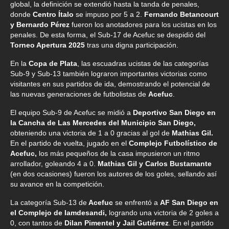
global, la definición se extendió hasta la tanda de penales,
donde
Centro Ítalo
se impuso por 5 a 2.
Fernando Betancourt
y Bernardo Pérez
fueron los anotadores para los ucistas en los
penales. De esta forma, el Sub-17 de Acefuc se despidió del
Torneo Apertura 2025
tras una digna participación.
En la
Copa de Plata
, las escuadras ucistas de las categorías
Sub-9 y Sub-13 también lograron importantes victorias como
visitantes en sus partidos de ida, demostrando el potencial de
las nuevas generaciones de futbolistas de
Acefuc
.
El equipo Sub-9 de Acefuc se midió a
Deportivo San Diego en
la Cancha de Las Mercedes del Municipio San Diego,
obteniendo una victoria de 1 a 0 gracias al gol de
Mathias Gil.
En el partido de vuelta, jugado en el
Complejo Futbolístico de
Acefuc,
los más pequeños de la casa impusieron un ritmo
arrollador, goleando 4 a 0.
Mathias Gil y Carlos Bustamante
(en dos ocasiones) fueron los autores de los goles, sellando así
su avance en la competición.
La categoría Sub-13 de
Acefuc
se enfrentó a
AF San Diego en
el Complejo de Iamdesandi,
logrando una victoria de 2 goles a
0, con tantos de
Dilan Pimentel y Jail Gutiérrez
. En el partido